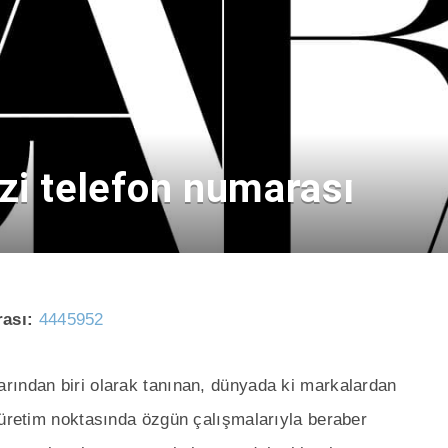
zi telefon numarası
rası:
4445952
rından biri olarak tanınan, dünyada ki markalardan
 üretim noktasında özgün çalışmalarıyla beraber