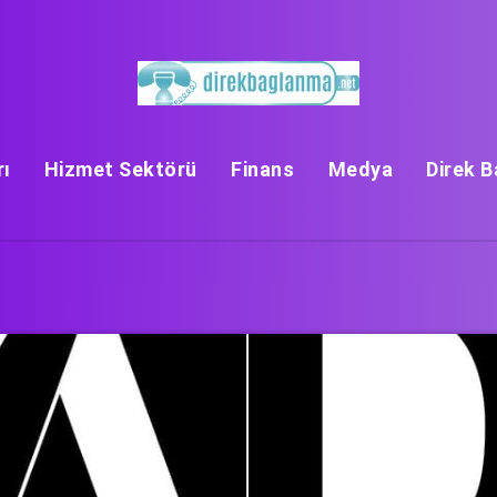
rı
Hizmet Sektörü
Finans
Medya
Direk 