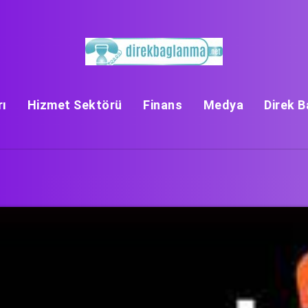
rı
Hizmet Sektörü
Finans
Medya
Direk 