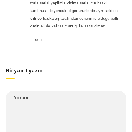
zorla satisi yapilmis kizima satis icin baski
kurulmus. Reyondaki diger urunlerde ayni sekilde
kirli ve baskalarj tarafindan denenmis oldugu belli
kimin eli de kalirsa mantigi ile satis olmaz
Yanıtla
Bir yanıt yazın