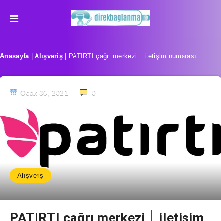
Anasayfa
|
Alışveriş
|
PATIRTI çağrı merkezi │ iletişim numarası
Ocak 30, 2021
0
Alışveriş
PATIRTI çağrı merkezi │ iletişim