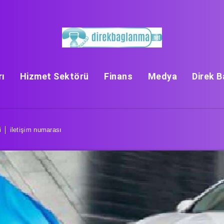
rı
Hizmet Sektörü
Finans
Medya
Direk 
i │ iletişim numarası