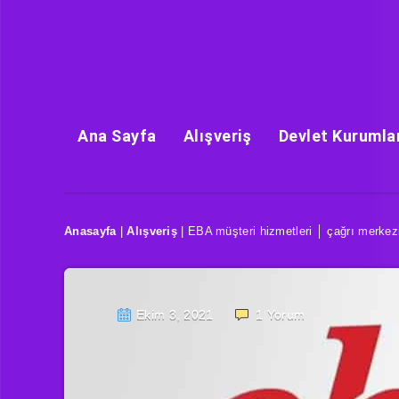
Ana Sayfa
Alışveriş
Devlet Kurumla
Anasayfa
|
Alışveriş
|
EBA müşteri hizmetleri │ çağrı merkezi
Ekim 3, 2021
1
Yorum