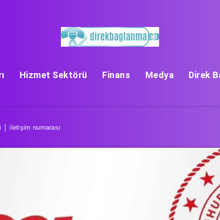
rı
Hizmet Sektörü
Finans
Medya
Direk 
 │ iletişim numarası