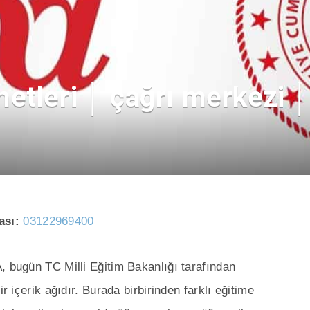
etleri │ çağrı merkezi │ 
ası:
03122969400
, bugün TC Milli Eğitim Bakanlığı tarafından
r içerik ağıdır. Burada birbirinden farklı eğitime