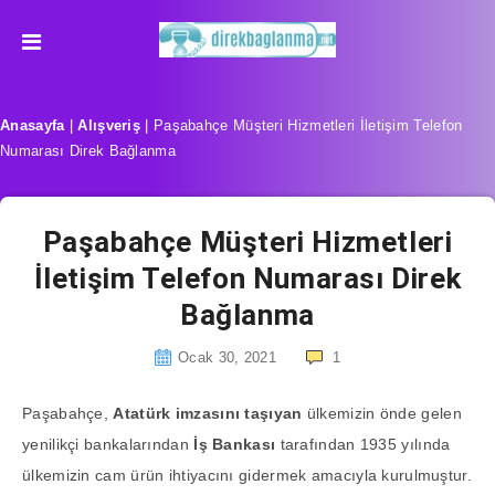
Anasayfa
|
Alışveriş
|
Paşabahçe Müşteri Hizmetleri İletişim Telefon
Numarası Direk Bağlanma
Paşabahçe Müşteri Hizmetleri
İletişim Telefon Numarası Direk
Bağlanma
Ocak 30, 2021
1
Paşabahçe,
Atatürk imzasını taşıyan
ülkemizin önde gelen
yenilikçi bankalarından
İş Bankası
tarafından 1935 yılında
ülkemizin cam ürün ihtiyacını gidermek amacıyla kurulmuştur.