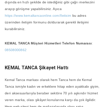
dışında en hızlı şekilde de istediğiniz gibi çağrı merkezini
arayıp görüşme yapabilirsiniz. Ayıca
https://www.kemaltancaonline.com/Iletisim
bu adres
üzerinden iletişim formunu doldurarak gerekli iletişimi
kurabilirsiniz.
KEMAL TANCA
Müşteri Hizmetleri Telefon Numarası
:
08508000862
KEMAL TANCA
Şikayet Hattı
Kemal Tanca markası olarak hem Tanca hem de Kemal
Tanca ismiyle kadın ve erkeklere hitap eden ayakkabı giyim,
deri aksesuarlarıyla beraber sektöre 70 yılı aşkındır hizmet
veren marka, olası şikâyet konularına karşı da çok ilgilidir.
Hem web sitesi hem de mağazalarında olası satış