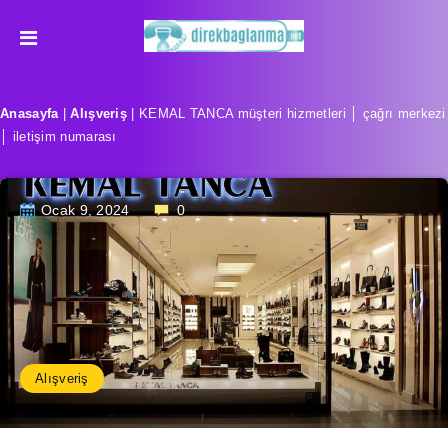
Anasayfa
|
Alışveriş
|
KEMAL TANCA müşteri hizmetleri │ çağrı merkezi
│ iletişim numarası
Ocak 9, 2024
0
Alışveriş