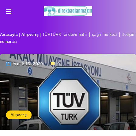
Anasayfa
|
Alışveriş
|
TÜVTÜRK randevu hattı │ çağrı merkezi │ iletişim
numarası
Aralık 13, 2020
0
Alışveriş