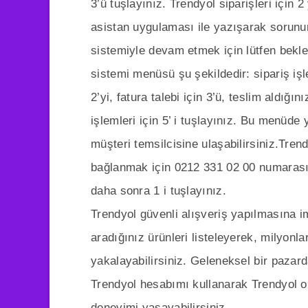
3’ü tuşlayınız. Trendyol siparişleri için 2
asistan uygulaması ile yazışarak sorunun
sistemiyle devam etmek için lütfen bekleyi
sistemi menüsü şu şekildedir: sipariş işlem
2’yi, fatura talebi için 3’ü, teslim aldığını
işlemleri için 5’ i tuşlayınız. Bu menüd
müşteri temsilcisine ulaşabilirsiniz.Trendy
bağlanmak için 0212 331 02 00 numarasını
daha sonra 1 i tuşlayınız.
Trendyol güvenli alışveriş yapılmasına im
aradığınız ürünleri listeleyerek, milyonl
yakalayabilirsiniz. Geleneksel bir pazar
Trendyol hesabımı kullanarak Trendyol o
deneyimi yaşayabilirsiniz.