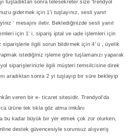
 yi tuşladıktan sonra telesekreter size ‘trendyol
uzu gidermek için 1’i tuşlayınız, sesli yanıt
niz ‘ mesajını iletir. Beklediğinizde sesli yanıt
leri için 1’ i, sipariş iptal ve iade işlemleri için
z siparişlerle ilgili sorun bildirmek için 4’ ü , üyelik
e yapmak istediğiniz işleme göre tuşlamanızı yaparak
ol siparişlerinizle ilgili müşteri temsilcisine direk
 aradıktan sonra 2 yi tuşlayıp bir süre bekleyip
kân veren bir e- ticaret sitesidir. Trendyol’da
arca ürüne tek tıkla göz atma imkânı
da bu kadar büyük bir yer etmek çok zor olurken,
nline destek güvencesiyle sorunsuz alışveriş