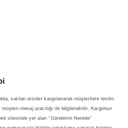
bi
lda, satılan ürünler kargolanarak müşterilere teslim
 müşteri mesaj aracılığı ile bilgilendirilir. Kargonun
b sitesinde yer alan ‘’Gönderim Nerede’’
ri numarasıyla birlikte sorgulama yaparak bizimle