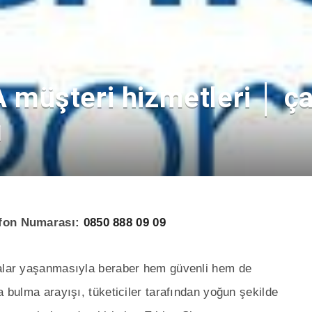
müşteri hizmetleri │ ça
ı
lefon Numarası:
0850 888 09 09
malar yaşanmasıyla beraber hem güvenli hem de
a bulma arayışı, tüketiciler tarafından yoğun şekilde