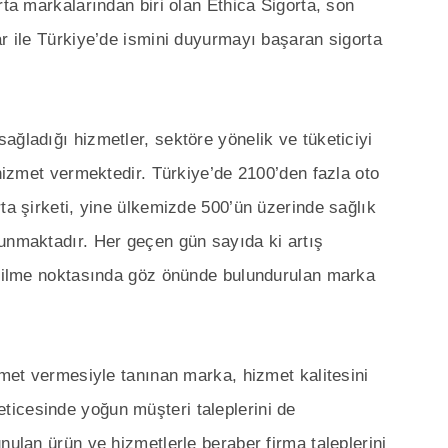
rta markalarından biri olan Ethica Sigorta, son
ar ile Türkiye’de ismini duyurmayı başaran sigorta
ağladığı hizmetler, sektöre yönelik ve tüketiciyi
 hizmet vermektedir. Türkiye’de 2100’den fazla oto
ta şirketi, yine ülkemizde 500’ün üzerinde sağlık
unmaktadır. Her geçen gün sayıda ki artış
 edilme noktasında göz önünde bulundurulan marka
zmet vermesiyle tanınan marka, hizmet kalitesini
icesinde yoğun müşteri taleplerini de
nulan ürün ve hizmetlerle beraber firma taleplerini