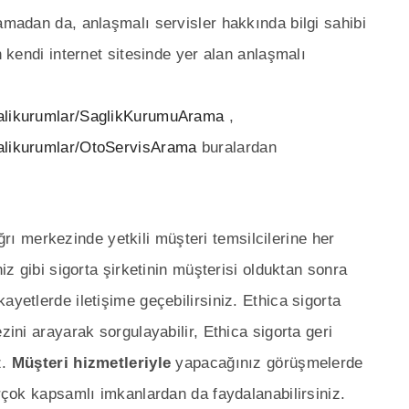
ramadan da, anlaşmalı servisler hakkında bilgi sahibi
n kendi internet sitesinde yer alan anlaşmalı
malikurumlar/SaglikKurumuArama
,
malikurumlar/OtoServisArama
buralardan
ğrı merkezinde yetkili müşteri temsilcilerine her
niz gibi sigorta şirketinin müşterisi olduktan sonra
ayetlerde iletişime geçebilirsiniz. Ethica sigorta
zini arayarak sorgulayabilir, Ethica sigorta geri
z.
Müşteri hizmetleriyle
yapacağınız görüşmelerde
irçok kapsamlı imkanlardan da faydalanabilirsiniz.