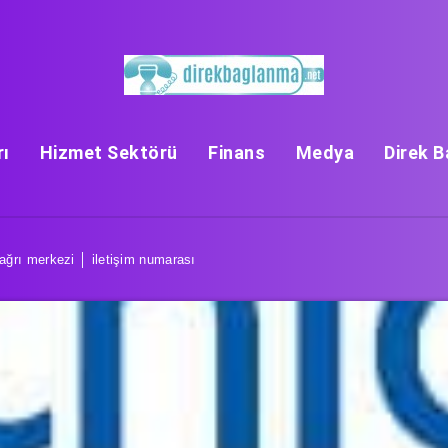
rı
Hizmet Sektörü
Finans
Medya
Direk 
ğrı merkezi │ iletişim numarası