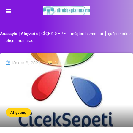
Anasayfa
|
Alışveriş
|
ÇİÇEK SEPETİ müşteri hizmetleri │ çağrı merkezi
│ iletişim numarası
Kasım 8, 2021
14
Alışveriş