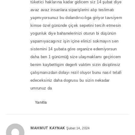
tüketici haklarına kadar gidicem siz 14 şubat diye
avaz avaz insanlara siparişlerini alıp teslimatı
yapmıyorsunuz bu dolandırıcılıga giriyor tavsiyem
kimse özel gününde çiçek sepetini tercih etmesin
yogunluk diye bahanelerinizi oturun bi düşünün
yapamıyacagınız işin içine elinizi sokmayın sen
sistemini 14 şubata göre organize edemiyorsun
daha ben 1 günümüğ size ulaşmaklamı geçiricem
benim kaybettigim degerli vaktim sizin disiplinsiz
çalışmanızdan dolayı rezil oluyor bunu nasıl telafi
edeceksiniz daha dogrusu bu sizin nekadar
umrunuz da
Yanıtla
MAHMUT KAYNAK
Şubat 14, 2024