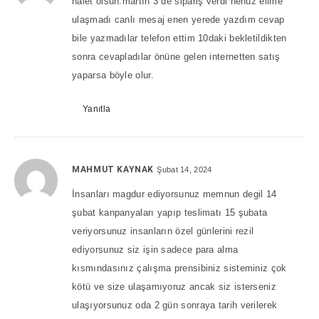
nalet olsun:martın 3 de sipariş verdi henüz elime
ulaşmadı canlı mesaj enen yerede yazdım cevap
bile yazmadılar telefon ettim 10daki bekletildikten
sonra cevapladılar önüne gelen internetten satış
yaparsa böyle olur.
Yanıtla
MAHMUT KAYNAK
Şubat 14, 2024
İnsanları magdur ediyorsunuz memnun degil 14
şubat kanpanyaları yapıp teslimatı 15 şubata
veriyorsunuz insanların özel günlerini rezil
ediyorsunuz siz işin sadece para alma
kısmındasınız çalışma prensibiniz sisteminiz çok
kötü ve size ulaşamıyoruz ancak siz isterseniz
ulaşıyorsunuz oda 2 gün sonraya tarih verilerek