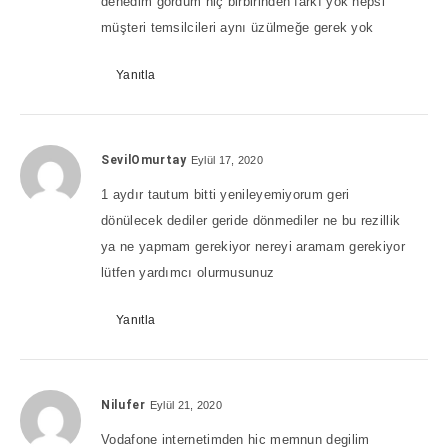
denedim gördüm hiç birbirinden farkı yok hepsi
müşteri temsilcileri aynı üzülmeğe gerek yok
Yanıtla
SevilOmurtay
Eylül 17, 2020
1 aydır tautum bitti yenileyemiyorum geri
dönülecek dediler geride dönmediler ne bu rezillik
ya ne yapmam gerekiyor nereyi aramam gerekiyor
lütfen yardımcı olurmusunuz
Yanıtla
Nilufer
Eylül 21, 2020
Vodafone internetimden hic memnun degilim