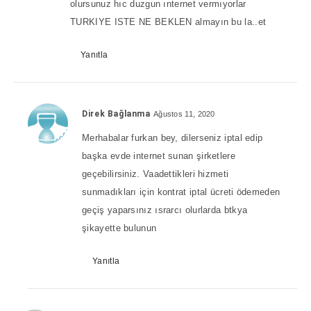
olursunuz hıc duzgun ınternet vermıyorlar
TURKIYE ISTE NE BEKLEN almayın bu la..et
Yanıtla
Direk Bağlanma
Ağustos 11, 2020
Merhabalar furkan bey, dilerseniz iptal edip
başka evde internet sunan şirketlere
geçebilirsiniz. Vaadettikleri hizmeti
sunmadıkları için kontrat iptal ücreti ödemeden
geçiş yaparsınız ısrarcı olurlarda btkya
şikayette bulunun
Yanıtla