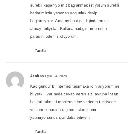
surekli kapaniyo m.t baglanmak istiyorum surekli
hatlarimizda yasanan yogunluk deyip
baglamiyolar. Ama ay basi geldiginde mesaj
atmayi biliyolar. Kullanamadigim internetin
parasini odemis oluyorum.
Yanıtla
Atakan
Eylül 24, 2020
Kac gundur bi interneti tasimaka icin ariyorum ne
bi yetkili var nede cevap veren sizi avrupa insan
haklari tuketici mahlemesine vericem turkiyede
vekilim olmasina ragmen islemlerimi
yapmiyorsunuz sizi daba edivem
Yanıtla