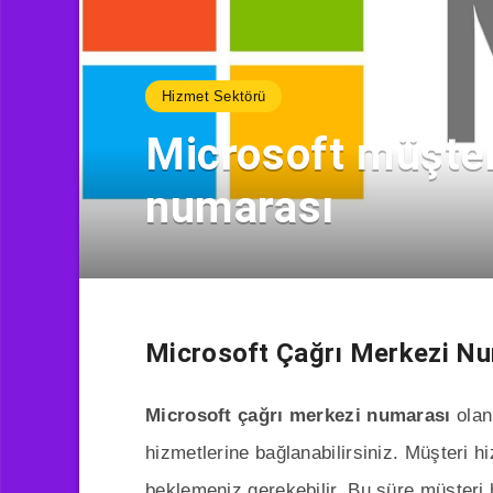
Hizmet Sektörü
Microsoft müşteri
numarası
Microsoft Çağrı Merkezi N
Microsoft çağrı merkezi numarası
ola
hizmetlerine bağlanabilirsiniz. Müşteri h
beklemeniz gerekebilir. Bu süre müşteri 