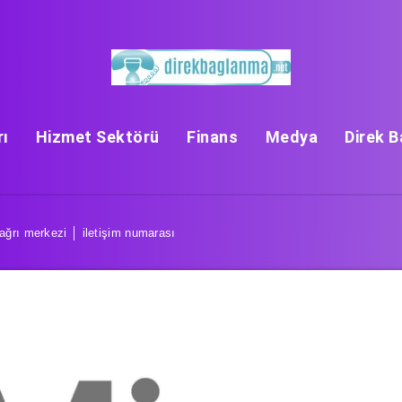
rı
Hizmet Sektörü
Finans
Medya
Direk 
çağrı merkezi │ iletişim numarası