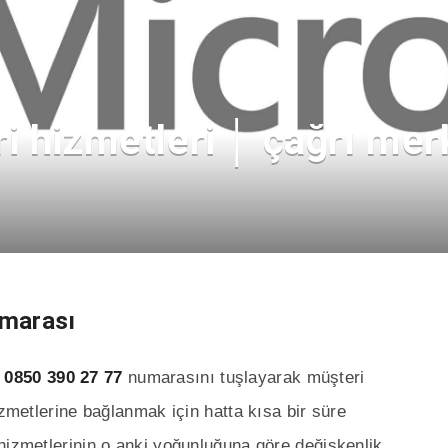
 hizmetleri │ çağrı merk
umarası
n
0850 390 27 77
numarasını tuşlayarak müşteri
izmetlerine bağlanmak için hatta kısa bir süre
hizmetlerinin o anki yoğunluğuna göre değişkenlik