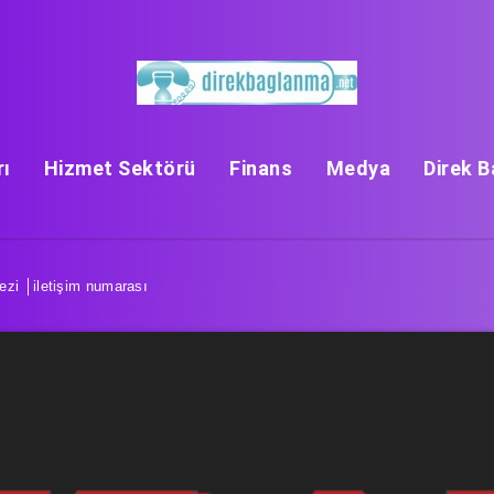
rı
Hizmet Sektörü
Finans
Medya
Direk 
zi │iletişim numarası