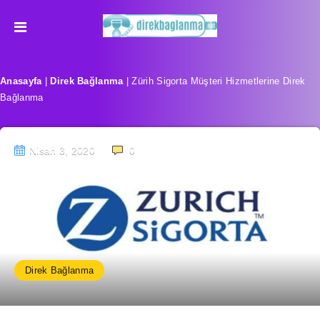
Anasayfa
|
Direk Bağlanma
|
Zürih Sigorta Müşteri Hizmetlerine Direk
Bağlanma
Nisan 3, 2020
0
Direk Bağlanma