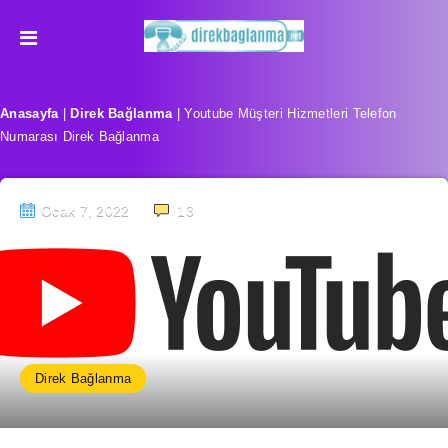
Anasayfa
|
Direk Bağlanma
|
Youtube Müşteri Hizmetleri Telefon
Numarası Direk Bağlanma
Ocak 7, 2022
13
Direk Bağlanma