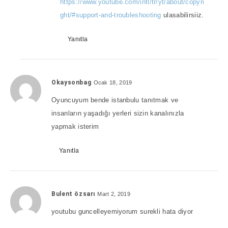
https://www.youtube.com/intl/tr/yt/about/copyri
ght/#support-and-troubleshooting
ulasabilirsiiz.
Yanıtla
Okaysonbag
Ocak 18, 2019
Oyuncuyum bende istanbulu tanıtmak ve
insanların yaşadığı yerleri sizin kanalınızla
yapmak isterim
Yanıtla
Bulent özsarı
Mart 2, 2019
youtubu guncelleyemiyorum surekli hata diyor