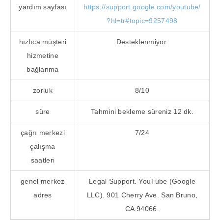
yardım sayfası
https://support.google.com/youtube/
?hl=tr#topic=9257498
hızlıca müşteri
Desteklenmiyor.
hizmetine
bağlanma
zorluk
8/10
süre
Tahmini bekleme süreniz 12 dk.
çağrı merkezi
7/24
çalışma
saatleri
genel merkez
Legal Support. YouTube (Google
adres
LLC). 901 Cherry Ave. San Bruno,
CA 94066.