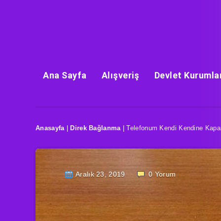
Ana Sayfa
Alışveriş
Devlet Kurumla
Anasayfa
|
Direk Bağlanma
|
Telefonum Kendi Kendine Kapa
Aralık 23, 2019
0
Yorum