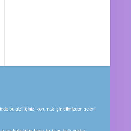
inde bu gizliliğinizi korumak için elimizden geleni
e markalarla herhangi bir ticari bağı yoktur.