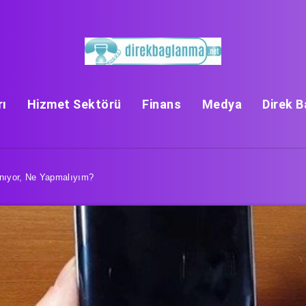
rı
Hizmet Sektörü
Finans
Medya
Direk 
nıyor, Ne Yapmalıyım?