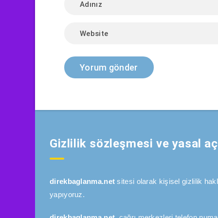
Gizlilik sözleşmesi ve yasal a
direkbaglanma.net
sitesi olarak kişisel gizlilik h
yapıyoruz.
direkbaglanma.net,
çağrı merkezleri telefon numar