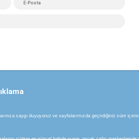
çıklama
aklarınıza saygı duyuyoruz ve sayfalarımızda geçirdiğiniz süre içeris
alarını sizlere en güncel haliyle sunar, ancak çağrı merkezleriyle v