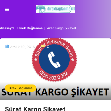
Anasayfa
|
Direk Bağlanma
|
Sürat Kargo Şikayet
Aralık 10, 2019
2
Direk Bağlanma
Sürat Kargo Şikayet