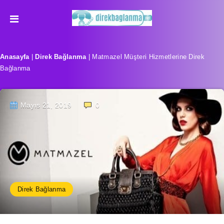
Anasayfa
|
Direk Bağlanma
|
Matmazel Müşteri Hizmetlerine Direk
Bağlanma
Mayıs 21, 2019
0
Direk Bağlanma