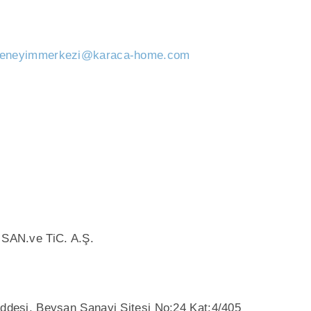
deneyimmerkezi@karaca-home.com
AN.ve TiC. A.Ş.
addesi, Beysan Sanayi Sitesi No:24 Kat:4/405