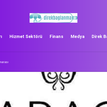
rı
Hizmet Sektörü
Finans
Medya
Direk 
marası