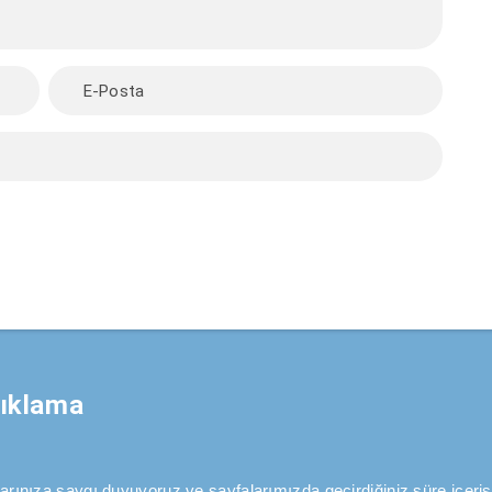
çıklama
aklarınıza saygı duyuyoruz ve sayfalarımızda geçirdiğiniz süre içeris