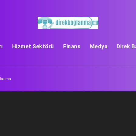
rı
Hizmet Sektörü
Finans
Medya
Direk 
ğlanma