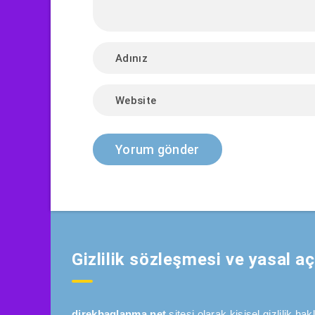
Gizlilik sözleşmesi ve yasal a
direkbaglanma.net
sitesi olarak kişisel gizlilik h