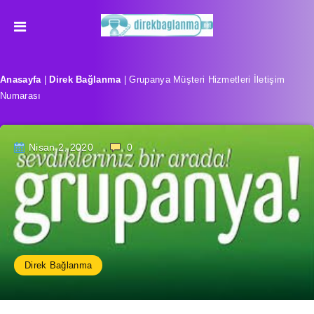
Anasayfa
|
Direk Bağlanma
|
Grupanya Müşteri Hizmetleri İletişim
Numarası
Nisan 2, 2020
0
Direk Bağlanma