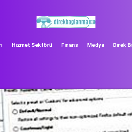
rı
Hizmet Sektörü
Finans
Medya
Direk 