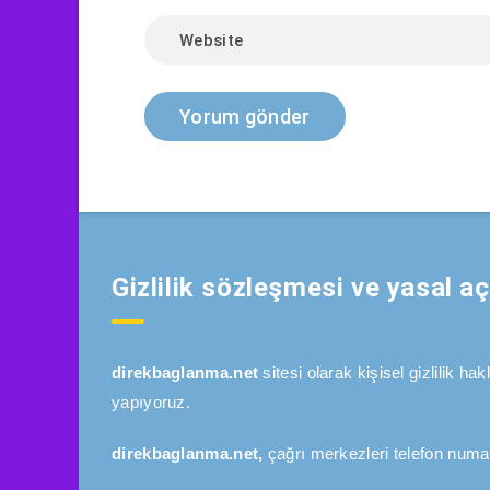
Gizlilik sözleşmesi ve yasal a
direkbaglanma.net
sitesi olarak kişisel gizlilik h
yapıyoruz.
direkbaglanma.net,
çağrı merkezleri telefon numar