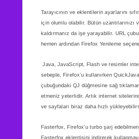
Tarayıcının ve eklentilerin ayarlarını sıf
için olumlu olabilir. Bütün uzantılarınızı
kaldırmanız da işe yarayabilir. URL çub
hemen ardından Firefox Yenileme seçeneğ
Java, JavaScript, Flash ve resimler inter
sebeple, Firefox’u kullanırken QuickJava 
çubuğundaki QJ düğmesine sağ tıklamanı
etmeniz yeterlidir. Artık internet sitelerin
ve sayfaları biraz daha hızlı yükleyebilirs
Fasterfox, Firefox’u turbo şarj edebilmeni
Fasterfox eklentisini indirerek kullanmay