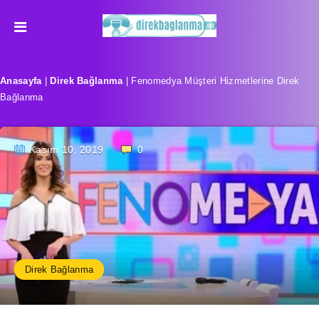
Anasayfa
|
Direk Bağlanma
|
Fenomedya Müşteri Hizmetlerine Direk
Bağlanma
Kasım 10, 2019
0
Direk Bağlanma