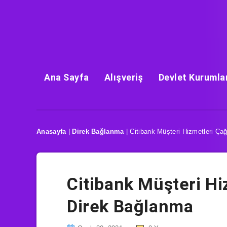
Ana Sayfa
Alışveriş
Devlet Kurumla
Anasayfa
|
Direk Bağlanma
|
Citibank Müşteri Hizmetleri Ça
Citibank Müşteri Hi
Direk Bağlanma