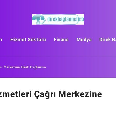
rı
Hizmet Sektörü
Finans
Medya
Direk 
ğrı Merkezine Direk Bağlanma
zmetleri Çağrı Merkezine