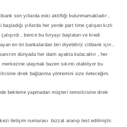
itibank son yıllarda eski aktifliği bulunmamaktadır ,
i başladığı yıllarda her yerde part time çalışan kızlı
 çalışırdı , bence bu furyayı başlatan ve kredi
yan en ön bankalardan biri diyebiliriz citibank için ,
a sanırım dünyada her daim ayakta kalacaktır , her
ı merkezine ulaşmak bazen sıkıntı olabiliyor bu
lcisine direk bağlanma yöntemini size ileteceğim.
ürede bekleme yapmadan müşteri temsilcisine direk
ezi iletişim numarası bizzat aranıp test edilmiştir.