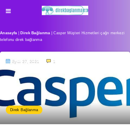
Anasayfa
|
Direk Bağlanma
|
Casper Müşteri Hizmetleri çağrı merkezi
telefonu direk bağlanma
Eylül 27, 2021
1
Direk Bağlanma