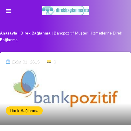
Anasayfa
|
Direk Bağlanma
|
Bankpozitif Müşteri Hizmetlerine Direk
Bağlanma
Ekim 31, 2019
0
Direk Bağlanma