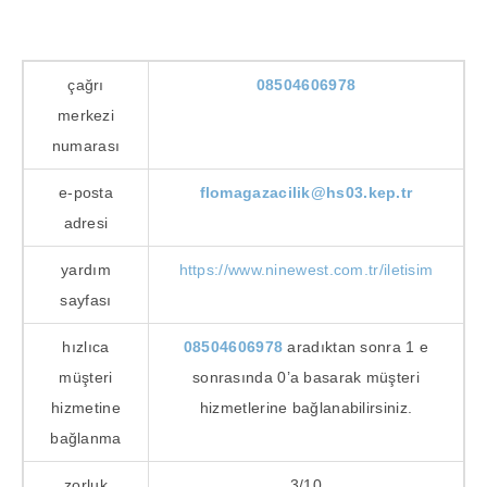
çağrı
08504606978
merkezi
numarası
e-posta
flomagazacilik@hs03.kep.tr
adresi
yardım
https://www.ninewest.com.tr/iletisim
sayfası
hızlıca
08504606978
aradıktan sonra 1 e
müşteri
sonrasında 0’a basarak müşteri
hizmetine
hizmetlerine bağlanabilirsiniz.
bağlanma
zorluk
3/10