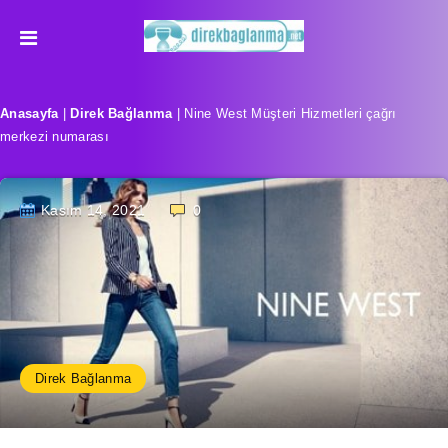
Anasayfa
|
Direk Bağlanma
|
Nine West Müşteri Hizmetleri çağrı
merkezi numarası
Kasım 14, 2021
0
Direk Bağlanma